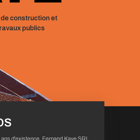
 de construction et
travaux publics
OS
0 ans d'existence, Fernand Kaye SRL